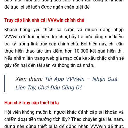
để trục lợi sẽ luôn được ngăn chặn triệt để.
Truy cập link nhà cái VVVwin chính chủ
Khách hàng yêu thích cá cược và muốn đăng nhập
VVVwin để trải nghiệm trò chơi, hãy tra cứu cũng như kiểm
tra kỹ lưỡng link truy cập chính chủ. Bởi hiện nay, chỉ cần
thực hiện thao tác tìm kiếm, hơn 10.000 kết quả hiển thị.
Nếu nhầm lẫn trang web giả mạo của kẻ xấu chắc chắn sẽ
gây tổn hại đến tài sản và thông tin cá nhân.
Xem thêm:
Tải App VVVwin – Nhận Quà
Liền Tay, Chơi Đâu Cũng Dễ
Hạn chế truy cập thiết bị lạ
Hội viên không muốn bị người khác đánh cắp tài khoản và
chiếm đoạt tiền thưởng tích lũy? Theo chuyên gia lâu năm,
đừng nên dùng thiết bị lạ để đăng nhập VVVwin để thực