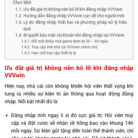
Chơi Mới
Ưu đãi giá trị không nên bỏ lỡ khi đăng nhập VVVwin
Hướng dẫn đăng nhập VVVwin cực dễ cho người mới
Lý do đăng nhập thất bại và phương pháp xử lý hiệu
quả
Bí quyết bảo mật tài khoản khi đăng nhập tại VVVwin
Đổi mật khẩu nick game định kỳ 30 – 60 ngày
Truy cập link nhà cái VVVwin chính chủ
Hạn chế truy cập thiết bị lạ
Ưu đãi giá trị không nên bỏ lỡ khi đăng nhập
VVVwin
Hiện nay, nhà cái còn không khiến hội viên thất vọng khi
tung ra nhiều sự kiện tri ân thông qua hoạt động đăng
nhập. Nổi bật nhất đó là:
Đăng nhập rinh ngay lì xì đỏ cực giá trị: Hội viên truy
cập và đặt cược sẽ nhận về hồng bao vào khung 14h
mỗi ngày. Sự kiện gửi tặng đến toàn thể thành viên, chỉ