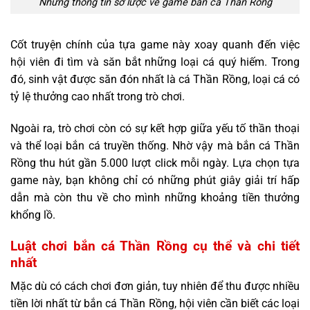
Những thông tin sơ lược về game bắn cá Thần Rồng
Cốt truyện chính của tựa game này xoay quanh đến việc
hội viên đi tìm và săn bắt những loại cá quý hiếm. Trong
đó, sinh vật được săn đón nhất là cá Thần Rồng, loại cá có
tỷ lệ thưởng cao nhất trong trò chơi.
Ngoài ra, trò chơi còn có sự kết hợp giữa yếu tố thần thoại
và thể loại bắn cá truyền thống. Nhờ vậy mà bắn cá Thần
Rồng thu hút gần 5.000 lượt click mỗi ngày. Lựa chọn tựa
game này, bạn không chỉ có những phút giây giải trí hấp
dẫn mà còn thu về cho mình những khoảng tiền thưởng
khổng lồ.
Luật chơi bắn cá Thần Rồng cụ thể và chi tiết
nhất
Mặc dù có cách chơi đơn giản, tuy nhiên để thu được nhiều
tiền lời nhất từ bắn cá Thần Rồng, hội viên cần biết các loại