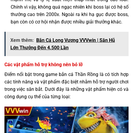
Chính vì vậy, không quá ngạc nhiên khi boss lại có hệ số
thưởng cao trên 2000x. Ngoài ra khi hạ gục được boss,
bạn còn có cơ hội nhận được nhiều giải thưởng khác.
Xem thêm:
Bắn Cá Long Vương VVVwin | Săn Hũ
Lớn Thưởng Đến 4.500 Lần
Các vật phẩm hỗ trợ không nên bỏ lỡ
Điểm nổi bật trong game bắn cá Thần Rồng là có tích hợp
các tính năng và vật phẩm đặc biệt nhằm hỗ trợ người chơi
trong việc săn bắt. Dưới đây là những vật phẩm hiện có và
công dụng cụ thể của từng loại: